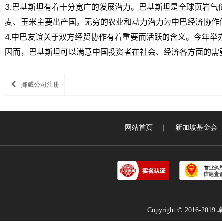
3.巴基斯坦有着十分宽广的发展潜力。巴基斯坦是全球页岩
麦、玉米主要出产国。无穷的农业和动力潜力为中巴经济协作
4.中巴友谊关于双方经贸协作有着重要而活跃的含义。今年举
因而，巴基斯坦可以满意中国投资者在社会、经济各方面的需
挪威公司注册
网站首页
｜
新加坡基金会
Copyright © 2016-2019