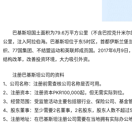
巴基斯坦国土面积为79.6万平方公里（不含巴控克什米尔
公里，注入阿拉伯海。巴基斯坦位于东5时区，首都伊斯兰堡
织、77国集团、不结盟运动和英联邦成员国。2017年6月
结构改革，改善投资环境，大力吸引外资。
注册巴基斯坦公司的资料
1、公司名称：注册前需查核公司名称是否可用。
2、注册资本：注册资本PKR100,000起，但无需实际到位。
3、经营范围：受监管活动主要包括银行业、保险公司、基金
4、股东董事：至少需要2名董事，2名股东，股东人数不超过5
5、注册地址：在巴基斯坦注册公司需要在当地拥有实际办公