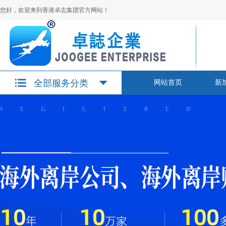
您好，欢迎来到香港卓志集团官方网站！
全部服务分类
网站首页
新