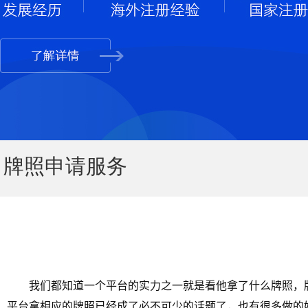
牌照申请服务
我们都知道一个平台的实力之一就是看他拿了什么牌照，
平台拿相应的牌照已经成了必不可少的话题了，也有很多做的