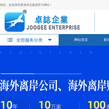
您好，欢迎来到香港卓志集团官方网站！
全部服务分类
网站首页
新