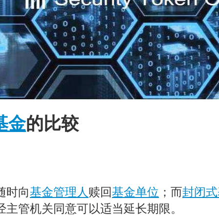
基金
的比较
随时向
基金管理人
赎回
基金单位
；而
封闭式
并经主管机关同意可以适当延长期限。