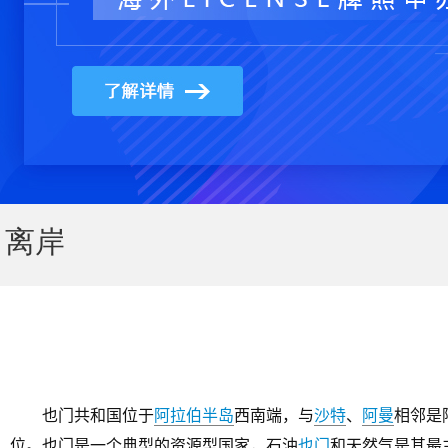
离岸
也门共和国位于
阿拉伯半岛
西南端，与
沙特
、
阿曼
相邻是
位。也门是一个典型的资源型国家，石油
也门
和天然气是其最