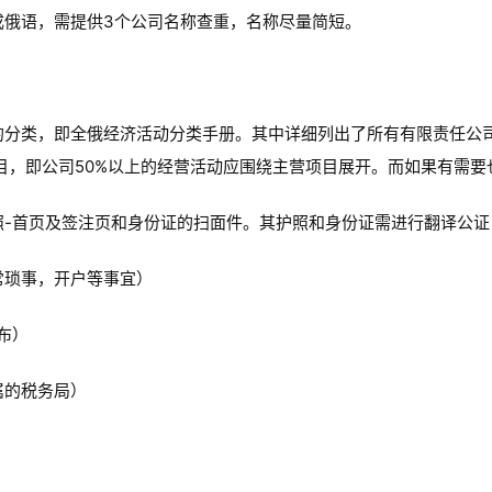
成俄语，需提供3个公司名称查重，名称尽量简短。
的分类，即全俄经济活动分类手册。其中详细列出了所有有限责任公
目，即公司50%以上的经营活动应围绕主营项目展开。而如果有需
照-首页及签注页和身份证的扫面件。其护照和身份证需进行翻译公证
常琐事，开户等事宜）
布）
属的税务局）