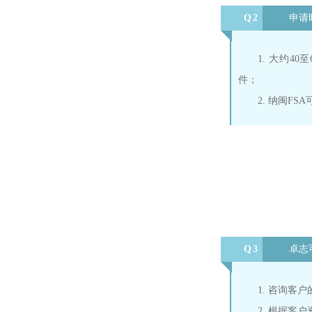
Q2
申请
1. 大约4
件；
2. 纳闽F
Q3
卓志
1. 咨询客
2. 根据客