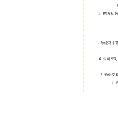
3. 在纳
5. 除经马
6. 公司
7. 确保
8