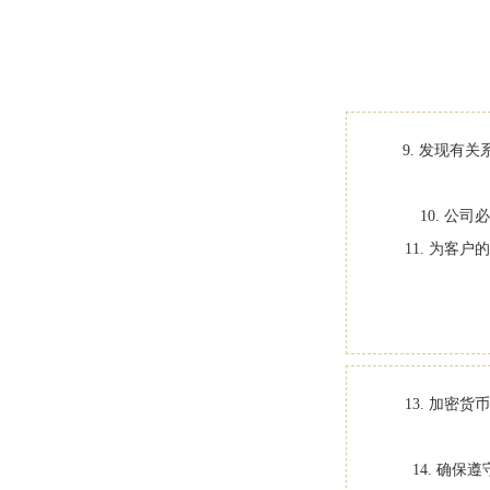
9. 发现有
10. 
11. 为
13. 加
14. 确