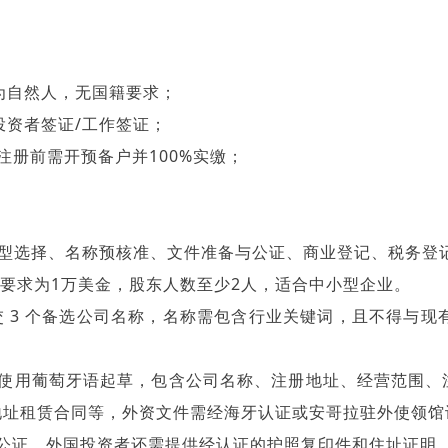
为自然人，无国籍要求；
投资者签证/工作签证；
，注册前需开预备户并100%实缴；
型选择、名称预核准、文件准备与公证、商业登记、税务登
要求为
1万美金
，股东人数
至少
2人，适合中小型企业
。
交 3 个备选公司名称，名称需包含行业关键词，且不得与现
使用葡萄牙语起草，包含公司名称、注册地址、经营范围、
地址租赁合同等，外资文件需经海牙认证或安哥拉驻外使领馆
公证，外国投资者还需提供经认证的护照复印件和住址证明